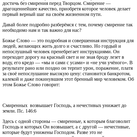
достичь без смирения перед Творцом. Смирение — 
драгоценнейшее качество, приобретя которое человек делает 
первый верный шаг на своём жизненном пути.
Давай более подробно разберёмся с тем, почему смирение так 
необходимо нам и так важно для нас?
Божье Слово — это подробная и совершенная инструкция для 
людей, желающих жить долго и счастливо. Но гордый и 
непослушный человек пренебрегает инструкциями. Он 
переходит дорогу на красный свет и не зная броду лезет в 
воду, его кредо — «мы и сами с усами» и «не учи учёного». В 
результате рано или поздно он терпит урон, поражение, платя 
за своё непослушание высокую цену: становится банкротом, 
калекой и даже покинувшим этот бренный мир человеком. Об 
этом Божье Слово говорит:
Смиренных  возвышает Господь, а нечестивых унижает до 
земли. Пс. 146:6           
Здесь с одной стороны — смиренные, к которым благоволит 
Господь и которых Он возвышает, а с другой — нечестивые, 
которые будут унижены Господом. Разве это не 