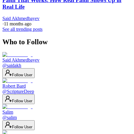
Faith That Works: How Real Faith Shows Up in
Real Life
Said Akhmedbayev
·
11 months ago
See all trending posts
Who to Follow
Said Akhmedbayev
@
saidakh
Follow User
Robert Bard
@
ScriptureDeep
Follow User
Salim
@
salim
Follow User