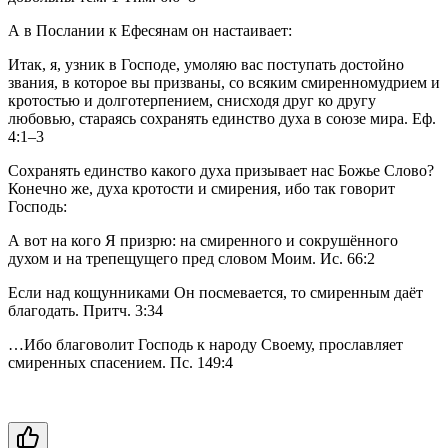
А в Послании к Ефесянам он настаивает:           
Итак, я, узник в Господе, умоляю вас поступать достойно 
звания, в которое вы призваны, со всяким смиренномудрием и 
кротостью и долготерпением, снисходя друг ко другу 
любовью, стараясь сохранять единство духа в союзе мира. Еф. 
4:1–3           
Сохранять единство какого духа призывает нас Божье Слово? 
Конечно же, духа кротости и смирения, ибо так говорит 
Господь:           
А вот на кого Я призрю: на смиренного и сокрушённого 
духом и на трепещущего пред словом Моим. Ис. 66:2 
Если над кощунниками Он посмевается, то смиренным даёт 
благодать. Притч. 3:34 
…Ибо благоволит Господь к народу Своему, прославляет 
смиренных спасением. Пс. 149:4