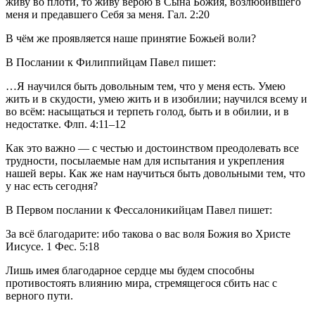
живу во плоти, то живу верою в Сына Божия, возлюбившего 
меня и предавшего Себя за меня. Гал. 2:20           
В чём же проявляется наше принятие Божьей воли?
В Послании к Филиппийцам Павел пишет:           
…Я научился быть довольным тем, что у меня есть. Умею 
жить и в скудости, умею жить и в изобилии; научился всему и 
во всём: насыщаться и терпеть голод, быть и в обилии, и в 
недостатке. Флп. 4:11–12           
Как это важно — с честью и достоинством преодолевать все 
трудности, посылаемые нам для испытания и укрепления 
нашей веры. Как же нам научиться быть довольными тем, что 
у нас есть сегодня?
В Первом послании к Фессалоникийцам Павел пишет:           
За всё благодарите: ибо такова о вас воля Божия во Христе 
Иисусе. 1 Фес. 5:18           
Лишь имея благодарное сердце мы будем способны 
противостоять влиянию мира, стремящегося сбить нас с 
верного пути.