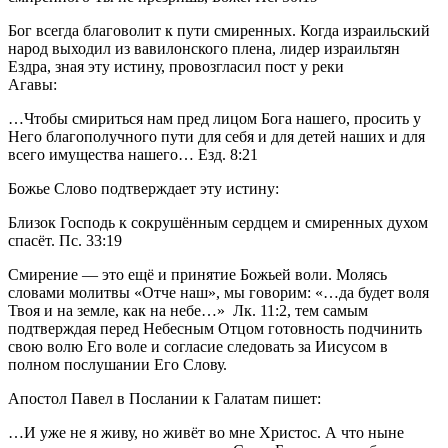
Бог всегда благоволит к пути смиренных. Когда израильский 
народ выходил из вавилонского плена, лидер израильтян 
Ездра, зная эту истину, провозгласил пост у реки 
Агавы:           
…Чтобы смириться нам пред лицом Бога нашего, просить у 
Него благополучного пути для себя и для детей наших и для 
всего имущества нашего… Езд. 8:21           
Божье Слово подтверждает эту истину:           
Близок Господь к сокрушённым сердцем и смиренных духом 
спасёт. Пс. 33:19           
Смирение — это ещё и принятие Божьей воли. Молясь 
словами молитвы «Отче наш», мы говорим: «…да будет воля 
Твоя и на земле, как на небе…»  Лк. 11:2, тем самым 
подтверждая перед Небесным Отцом готовность подчинить 
свою волю Его воле и согласие следовать за Иисусом в 
полном послушании Его Слову.
Апостол Павел в Послании к Галатам пишет:           
…И уже не я живу, но живёт во мне Христос. А что ныне 