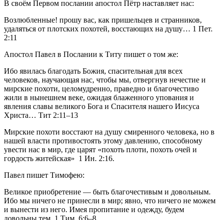
В своём Первом послании апостол Пётр наставляет нас:           
Возлюбленные! прошу вас, как пришельцев и странников, 
удаляться от плотских похотей, восстающих на душу… 1 Пет. 
2:11           
Апостол Павел в Послании к Титу пишет о том же:           
Ибо явилась благодать Божия, спасительная для всех 
человеков, научающая нас, чтобы мы, отвергнув нечестие и 
мирские похоти, целомудренно, праведно и благочестиво 
жили в нынешнем веке, ожидая блаженного упования и 
явления славы великого Бога и Спасителя нашего Иисуса 
Христа… Тит 2:11–13           
Мирские похоти восстают на душу смиренного человека, но в 
нашей власти противостоять этому давлению, способному 
увести нас в мир, где царят «похоть плоти, похоть очей и 
гордость житейская»  1 Ин. 2:16.
Павел пишет Тимофею:           
Великое приобретение — быть благочестивым и довольным. 
Ибо мы ничего не принесли в мир; явно, что ничего не можем 
и вынести из него. Имея пропитание и одежду, будем 
довольны тем. 1 Тим. 6:6–8           