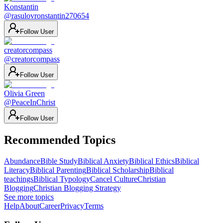
Konstantin
@
rasulovronstantin270654
Follow User
creatorcompass
@
creatorcompass
Follow User
Olivia Green
@
PeaceInChrist
Follow User
Recommended Topics
Abundance
Bible Study
Biblical Anxiety
Biblical Ethics
Biblical
Literacy
Biblical Parenting
Biblical Scholarship
Biblical
teachings
Biblical Typology
Cancel Culture
Christian
Blogging
Christian Blogging Strategy
See more topics
Help
About
Career
Privacy
Terms