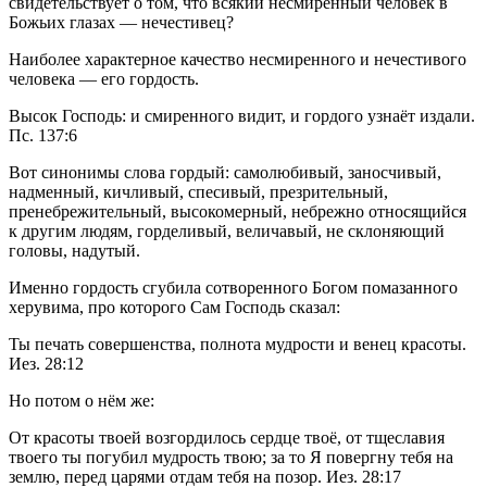
свидетельствует о том, что всякий несмиренный человек в 
Божьих глазах — нечестивец?
Наиболее характерное качество несмиренного и нечестивого 
человека — его гордость.           
Высок Господь: и смиренного видит, и гордого узнаёт издали. 
Пс. 137:6           
Вот синонимы слова гордый: самолюбивый, заносчивый, 
надменный, кичливый, спесивый, презрительный, 
пренебрежительный, высокомерный, небрежно относящийся 
к другим людям, горделивый, величавый, не склоняющий 
головы, надутый.
Именно гордость сгубила сотворенного Богом помазанного 
херувима, про которого Сам Господь сказал:           
Ты печать совершенства, полнота мудрости и венец красоты. 
Иез. 28:12           
Но потом о нём же:           
От красоты твоей возгордилось сердце твоё, от тщеславия 
твоего ты погубил мудрость твою; за то Я повергну тебя на 
землю, перед царями отдам тебя на позор. Иез. 28:17           