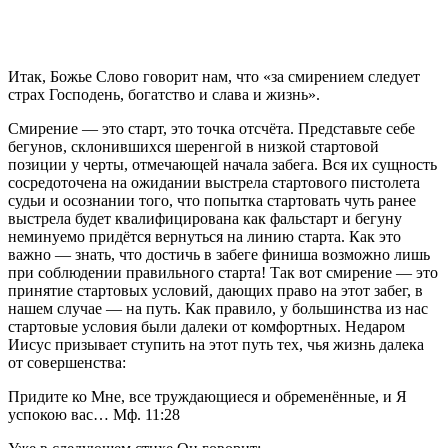
Итак, Божье Слово говорит нам, что «за смирением следует 
страх Господень, богатство и слава и жизнь».
Смирение — это старт, это точка отсчёта. Представьте себе 
бегунов, склонившихся шеренгой в низкой стартовой 
позиции у черты, отмечающей начала забега. Вся их сущность 
сосредоточена на ожидании выстрела стартового пистолета 
судьи и осознании того, что попытка стартовать чуть ранее 
выстрела будет квалифицирована как фальстарт и бегуну 
неминуемо придётся вернуться на линию старта. Как это 
важно — знать, что достичь в забеге финиша возможно лишь 
при соблюдении правильного старта! Так вот смирение — это 
принятие стартовых условий, дающих право на этот забег, в 
нашем случае — на путь. Как правило, у большинства из нас 
стартовые условия были далеки от комфортных. Недаром 
Иисус призывает ступить на этот путь тех, чья жизнь далека 
от совершенства:           
Придите ко Мне, все труждающиеся и обременённые, и Я 
успокою вас… Мф. 11:28           