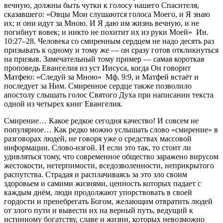
вечную, должны быть чутки к голосу нашего Спасителя, 
сказавшего: «Овцы Мои слушаются голоса Моего, и Я знаю 
их; и они идут за Мною. И Я даю им жизнь вечную, и не 
погибнут вовек; и никто не похитит их из руки Моей»  Ин. 
10:27–28. Человека со смиренным сердцем не надо десять раз 
призывать к одному и тому же — он сразу готов откликнуться 
на призыв. Замечательный тому пример — самая короткая 
проповедь Евангелия из уст Иисуса, когда Он говорит 
Матфею: «Следуй за Мною»  Мф. 9:9, и Матфей встаёт и 
последует за Ним. Смиренное сердце также позволило 
апостолу слышать голос Святого Духа при написании текста 
одной из четырех книг Евангелия.
Смирение… Какое редкое сегодня качество! И совсем не 
популярное… Как редко можно услышать слово «смирение» в 
разговорах людей, не говоря уже о средствах массовой 
информации. Слово-изгой. И если это так, то стоит ли 
удивляться тому, что современное общество заражено вирусом 
жестокости, нетерпимости, вседозволенности, неприкрытого 
распутства. Страдая и расплачиваясь за это зло своим 
здоровьем и самими жизнями, ценность которых падает с 
каждым днём, люди продолжают упорствовать в своей 
гордости и пренебрегать Богом, желающим отвратить людей 
от злого пути и вывести их на верный путь, ведущий к 
истинному богатству, славе и жизни, которых невозможно 