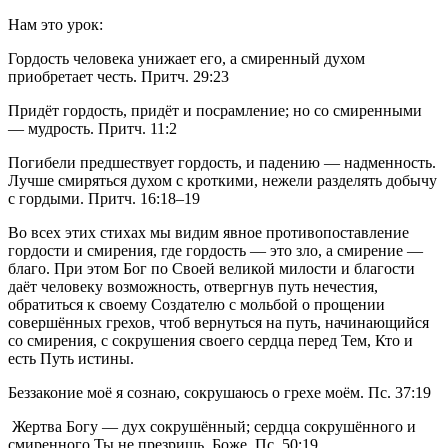
Нам это урок:           
Гордость человека унижает его, а смиренный духом 
приобретает честь. Притч. 29:23 
Придёт гордость, придёт и посрамление; но со смиренными 
— мудрость. Притч. 11:2 
Погибели предшествует гордость, и падению — надменность. 
Лучше смиряться духом с кроткими, нежели разделять добычу 
с гордыми. Притч. 16:18–19           
Во всех этих стихах мы видим явное противопоставление 
гордости и смирения, где гордость — это зло, а смирение — 
благо. При этом Бог по Своей великой милости и благости 
даёт человеку возможность, отвергнув путь нечестия, 
обратиться к своему Создателю с мольбой о прощении 
совершённых грехов, чтоб вернуться на путь, начинающийся 
со смирения, с сокрушения своего сердца перед Тем, Кто и 
есть Путь истины.           
Беззаконие моё я сознаю, сокрушаюсь о грехе моём. Пс. 37:19
 Жертва Богу — дух сокрушённый; сердца сокрушённого и 
смиренного Ты не презришь, Боже. Пс. 50:19           