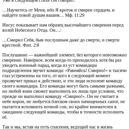
Уже в следующем стихе Он говорит:           
…Научитесь от Меня, ибо Я кроток и смирен сердцем, и 
найдёте покой душам вашим… Мф. 11:29           
Иисус показывает нам образец высочайшего смирения перед 
волей Небесного Отца. Он…:           
…Смирил Себя, быв послушным даже до смерти, и смерти 
крестной. Флп. 2:8           
Послушание — важнейший элемент, без которого невозможно 
смирение. Наверное, всем когда-то приходилось хотя бы раз 
увидеть военный парад, когда из уст командира 
подразделения звучит команда: «Равняйсь! Смирно!» и тысячи 
глаз устремлены на того, от кого в следующий момент 
прозвучит приказ к действию, и эти люди исполнят команду 
своего командира. Его команды могут быть самыми разными, 
но любой воин сможет выполнить их лишь при условии, что 
прежде он выполнил команду «Смирно!». Он не считает в 
небе ворон, не любуется блеском своих начищенных сапог, не 
пытается вспомнить ночной сон, но крайне внимателен в 
ожидании следующей команды, чтобы в точности исполнить 
её.
Так и мы, встав на путь спасения, ведущий нас в жизнь 